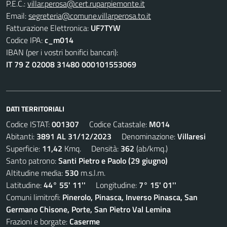
P.E.C.:
villar.perosa@cert.ruparpiemonte.it
Email:
segreteria@comune.villarperosa.to.it
Fatturazione Elettronica:
UF7TYW
Codice IPA:
c_m014
IBAN (per i vostri bonifici bancari):
IT 79 Z 02008 31480 000101553069
DATI TERRITORIALI
Codice ISTAT:
001307
Codice Catastale:
M014
Abitanti:
3891 AL 31/12/2023
Denominazione:
Villaresi
Superficie:
11,42
Kmq. Densità:
362
(ab/kmq.)
Santo patrono:
Santi Pietro e Paolo (29 giugno)
Altitudine media:
530
m.s.l.m.
Latitudine:
44° 55' 11''
Longitudine:
7° 15' 01''
Comuni limitrofi:
Pinerolo, Pinasca, Inverso Pinasca, San
Germano Chisone, Porte, San Pietro Val Lemina
Frazioni e borgate:
Caserme