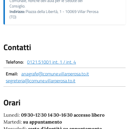
Comunale, nonché dell'aula per le Sedute del
Consiglio.
Indirizzo:
Piazza della Libertà, 1 - 10069 Villar Perosa
(TO)
Contatti
Telefono:
0121.51001 int. 1 / int. 4
Email:
anagrafe@comune.villarperosa.to.it
segreteria@comune.villarperosa.to.it
Orari
Lunedì:
09:30-12:30 14:30-16:30 accesso libero
Martedì:
su appuntamento
Mercoledì:
carte d'identità su appuntamento