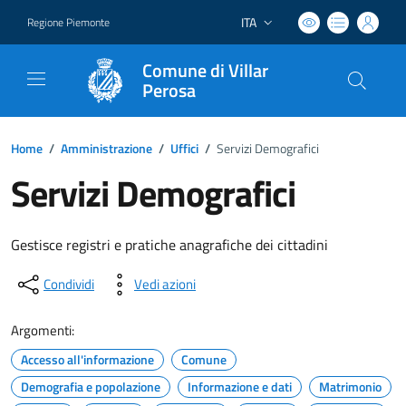
ITA
Regione Piemonte
Lingua attiva:
Comune di Villar
Perosa
Home
/
Amministrazione
/
Uffici
/
Servizi Demografici
Servizi Demografici
Gestisce registri e pratiche anagrafiche dei cittadini
Condividi
Vedi azioni
Argomenti:
Accesso all'informazione
Comune
Demografia e popolazione
Informazione e dati
Matrimonio