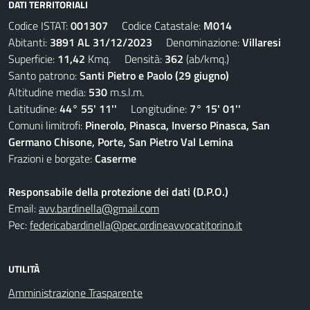
DATI TERRITORIALI
Codice ISTAT:
001307
Codice Catastale:
M014
Abitanti:
3891 AL 31/12/2023
Denominazione:
Villaresi
Superficie:
11,42
Kmq. Densità:
362
(ab/kmq.)
Santo patrono:
Santi Pietro e Paolo (29 giugno)
Altitudine media:
530
m.s.l.m.
Latitudine:
44° 55' 11''
Longitudine:
7° 15' 01''
Comuni limitrofi:
Pinerolo, Pinasca, Inverso Pinasca, San
Germano Chisone, Porte, San Pietro Val Lemina
Frazioni e borgate:
Caserme
Responsabile della protezione dei dati (D.P.O.)
Email:
avv.bardinella@gmail.com
Pec:
federicabardinella@pec.ordineavvocatitorino.it
UTILITÀ
Amministrazione Trasparente