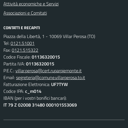
Attività economiche e Servizi
Associazioni e Comitati
CONTATTI E RECAPITI
Piazza della Libertà, 1 - 10069 Villar Perosa (TO)
Tel:
0121.51001
Fax:
0121.515322
Codice Fiscale:
01136320015
Partita IVA:
01136320015
P.E.C.:
villar.perosa@cert.ruparpiemonte.it
Email:
segreteria@comune.villarperosa.to.it
Fatturazione Elettronica:
UF7TYW
Codice IPA:
c_m014
IBAN (per i vostri bonifici bancari):
IT 79 Z 02008 31480 000101553069