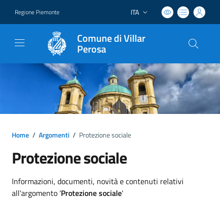
ITA
Regione Piemonte
Lingua attiva:
Comune di Villar
Perosa
Home
/
Argomenti
/
Protezione sociale
Protezione sociale
Dettagli argomento
Informazioni, documenti, novità e contenuti relativi
all'argomento '
Protezione sociale
'