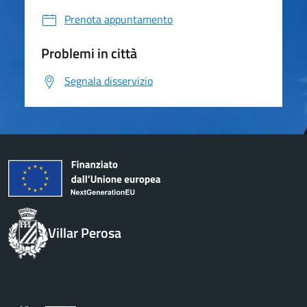
Prenota appuntamento
Problemi in città
Segnala disservizio
Villar Perosa