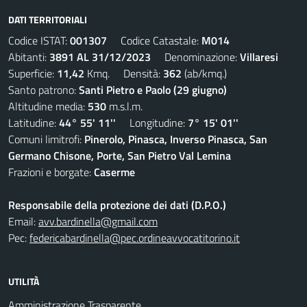
DATI TERRITORIALI
Codice ISTAT:
001307
Codice Catastale:
M014
Abitanti:
3891 AL 31/12/2023
Denominazione:
Villaresi
Superficie:
11,42
Kmq. Densità:
362
(ab/kmq.)
Santo patrono:
Santi Pietro e Paolo (29 giugno)
Altitudine media:
530
m.s.l.m.
Latitudine:
44° 55' 11''
Longitudine:
7° 15' 01''
Comuni limitrofi:
Pinerolo, Pinasca, Inverso Pinasca, San
Germano Chisone, Porte, San Pietro Val Lemina
Frazioni e borgate:
Caserme
Responsabile della protezione dei dati (D.P.O.)
Email:
avv.bardinella@gmail.com
Pec:
federicabardinella@pec.ordineavvocatitorino.it
UTILITÀ
Amministrazione Trasparente