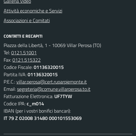
Galleria Video
Attività economiche e Servizi
Associazioni e Comitati
CONTATTI E RECAPITI
Piazza della Libertà, 1 - 10069 Villar Perosa (TO)
Tel:
0121.51001
Fax:
0121.515322
Codice Fiscale:
01136320015
Partita IVA:
01136320015
P.E.C.:
villar.perosa@cert.ruparpiemonte.it
Email:
segreteria@comune.villarperosa.to.it
Fatturazione Elettronica:
UF7TYW
Codice IPA:
c_m014
IBAN (per i vostri bonifici bancari):
IT 79 Z 02008 31480 000101553069