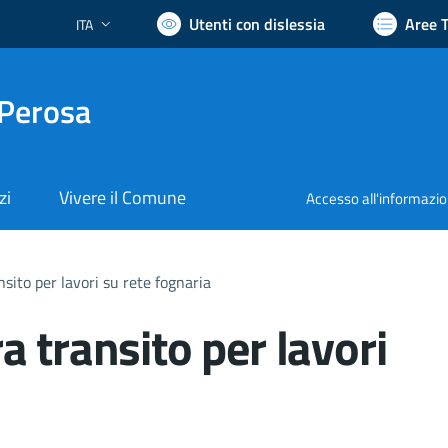
Utenti con dislessia
Aree 
ITA
Lingua attiva:
 Perosa
zi
Vivere il Comune
Accesso all'informazi
sito per lavori su rete fognaria
 transito per lavori