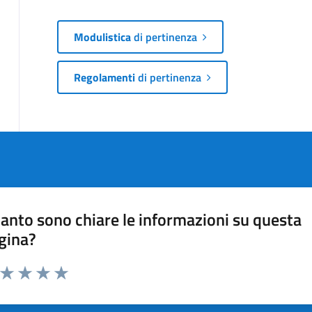
Modulistica
di pertinenza
Regolamenti
di pertinenza
anto sono chiare le informazioni su questa
gina?
a da 1 a 5 stelle la pagina
ta 1 stelle su 5
Valuta 2 stelle su 5
Valuta 3 stelle su 5
Valuta 4 stelle su 5
Valuta 5 stelle su 5