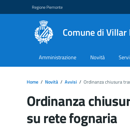
Regione Piemonte
Comune di Villar
Amministrazione
Novità
Servi
Home
/
Novità
/
Avvisi
/
Ordinanza chiusura tran
Ordinanza chiusura
su rete fognaria