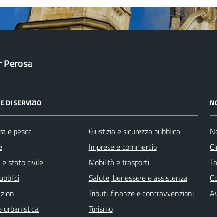
ar Perosa
E DI SERVIZIO
N
ra e pesca
Giustizia e sicurezza pubblica
No
e
Imprese e commercio
Ci
e stato civile
Mobilità e trasporti
Ta
ubblici
Salute, benessere e assistenza
C
zioni
Tributi, finanze e contravvenzioni
Av
 urbanistica
Turismo