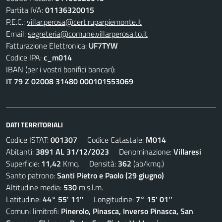
Partita IVA:
01136320015
P.E.C.:
villar.perosa@cert.ruparpiemonte.it
Email:
segreteria@comune.villarperosa.to.it
Fatturazione Elettronica:
UF7TYW
Codice IPA:
c_m014
IBAN (per i vostri bonifici bancari):
IT 79 Z 02008 31480 000101553069
DATI TERRITORIALI
Codice ISTAT:
001307
Codice Catastale:
M014
Abitanti:
3891 AL 31/12/2023
Denominazione:
Villaresi
Superficie:
11,42
Kmq. Densità:
362
(ab/kmq.)
Santo patrono:
Santi Pietro e Paolo (29 giugno)
Altitudine media:
530
m.s.l.m.
Latitudine:
44° 55' 11''
Longitudine:
7° 15' 01''
Comuni limitrofi:
Pinerolo, Pinasca, Inverso Pinasca, San