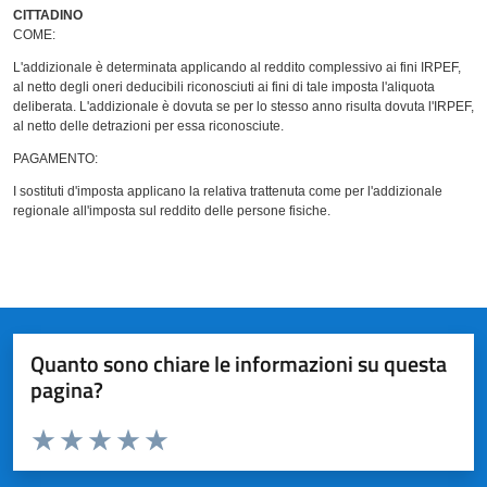
CITTADINO
COME:
L'addizionale è determinata applicando al reddito complessivo ai fini IRPEF,
al netto degli oneri deducibili riconosciuti ai fini di tale imposta l'aliquota
deliberata. L'addizionale è dovuta se per lo stesso anno risulta dovuta l'IRPEF,
al netto delle detrazioni per essa riconosciute.
PAGAMENTO:
I sostituti d'imposta applicano la relativa trattenuta come per l'addizionale
regionale all'imposta sul reddito delle persone fisiche.
Quanto sono chiare le informazioni su questa
pagina?
Valuta da 1 a 5 stelle la pagina
Valuta 1 stelle su 5
Valuta 2 stelle su 5
Valuta 3 stelle su 5
Valuta 4 stelle su 5
Valuta 5 stelle su 5