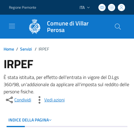
ITA
Regione Piemonte
Lingua attiva:
Comune di Villar
Perosa
Home
/
Servizi
/
IRPEF
IRPEF
È stata istituita, per effetto dell'entrata in vigore del D.Lgs
360/98, un'addizionale da applicare all'imposta sul reddito delle
persone fisiche.
Condividi
Vedi azioni
INDICE DELLA PAGINA