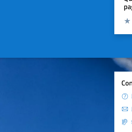
pa
Valut
Valu
Con