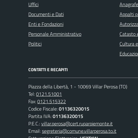
Uffici
Anagrafe 
Documenti e Dati
Appalti p
Enti e Fondazioni
Autorizza
Personale Amministrativo
Catasto e
Politici
Cultura 
Educazio
CONTATTI E RECAPITI
Piazza della Libertà, 1 - 10069 Villar Perosa (TO)
Tel:
0121.51001
Fax:
0121.515322
Codice Fiscale:
01136320015
Partita IVA:
01136320015
P.E.C.:
villar.perosa@cert.ruparpiemonte.it
Email:
segreteria@comune.villarperosa.to.it