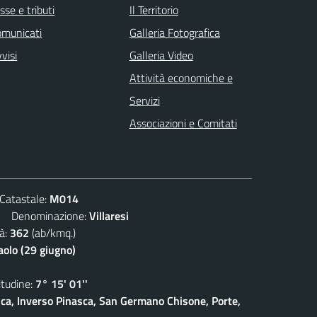
sse e tributi
Il Territorio
omunicati
Galleria Fotografica
visi
Galleria Video
Attività economiche e
Servizi
Associazioni e Comitati
atastale:
M014
Denominazione:
Villaresi
à:
362
(ab/kmq.)
aolo (29 giugno)
udine:
7° 15' 01''
sca, Inverso Pinasca, San Germano Chisone, Porte,