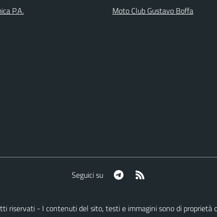
ica P.A.
Moto Club Gustavo Boffa
Telegram
RSS
Seguici su
iritti riservati - I contenuti del sito, testi e immagini sono di propri