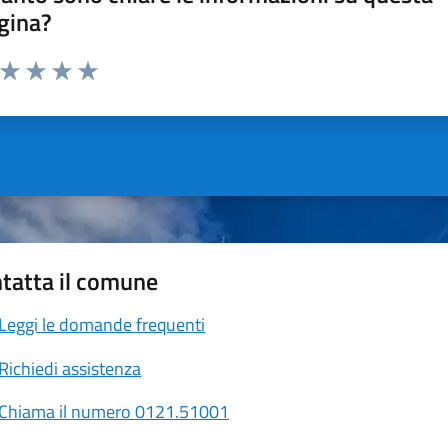
gina?
a da 1 a 5 stelle la pagina
ta 1 stelle su 5
Valuta 2 stelle su 5
Valuta 3 stelle su 5
Valuta 4 stelle su 5
Valuta 5 stelle su 5
tatta il comune
Leggi le domande frequenti
Richiedi assistenza
Chiama il numero 0121.51001