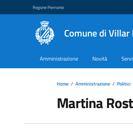
Regione Piemonte
Comune di Villar
Amministrazione
Novità
Servi
Home
/
Amministrazione
/
Politici
Martina Rost