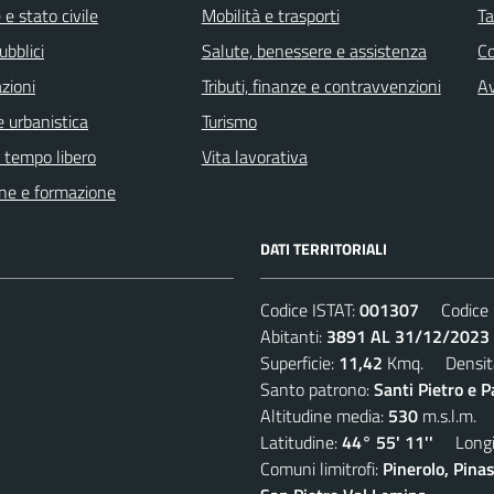
e stato civile
Mobilità e trasporti
Ta
ubblici
Salute, benessere e assistenza
C
zioni
Tributi, finanze e contravvenzioni
Av
 urbanistica
Turismo
e tempo libero
Vita lavorativa
ne e formazione
DATI TERRITORIALI
Codice ISTAT:
001307
Codice C
Abitanti:
3891 AL 31/12/2023
Superficie:
11,42
Kmq. Densit
Santo patrono:
Santi Pietro e P
Altitudine media:
530
m.s.l.m.
Latitudine:
44° 55' 11''
Longit
Comuni limitrofi:
Pinerolo, Pina