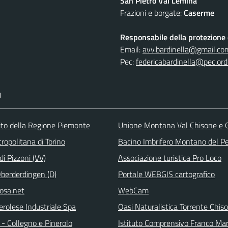
San Pietro Val Lemina
Frazioni e borgate:
Caserme
Responsabile della protezione d
Email:
avv.bardinella@gmail.co
Pec:
federicabardinella@pec.ordi
I
 sito della Regione Piemonte
Unione Montana Val Chisone e
ropolitana di Torino
Bacino Imbrifero Montano del Pe
i Pizzoni (VV)
Associazione turistica Pro Loco
Oberderdingen (D)
Portale WEBGIS cartografico
rosa.net
WebCam
erolese Industriale Spa
Oasi Naturalistica Torrente Chis
- Collegno e Pinerolo
Istituto Comprensivo Franco Ma