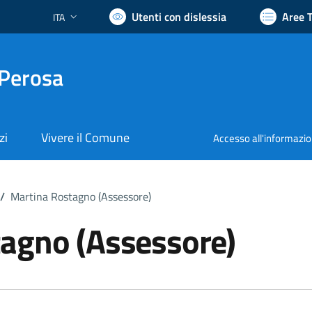
Utenti con dislessia
Aree 
ITA
Lingua attiva:
 Perosa
zi
Vivere il Comune
Accesso all'informazi
/
Martina Rostagno (Assessore)
agno (Assessore)