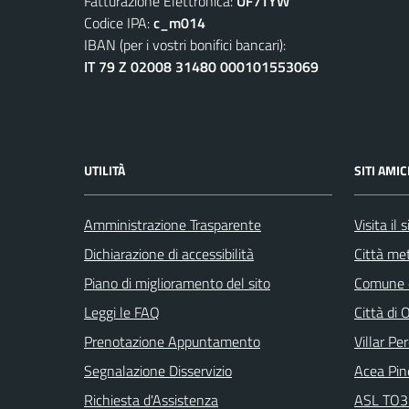
Fatturazione Elettronica:
UF7TYW
Codice IPA:
c_m014
IBAN (per i vostri bonifici bancari):
IT 79 Z 02008 31480 000101553069
UTILITÀ
SITI AMIC
Amministrazione Trasparente
Visita il
Dichiarazione di accessibilità
Città met
Piano di miglioramento del sito
Comune d
Leggi le FAQ
Città di 
Prenotazione Appuntamento
Villar Pe
Segnalazione Disservizio
Acea Pin
Richiesta d'Assistenza
ASL TO3 