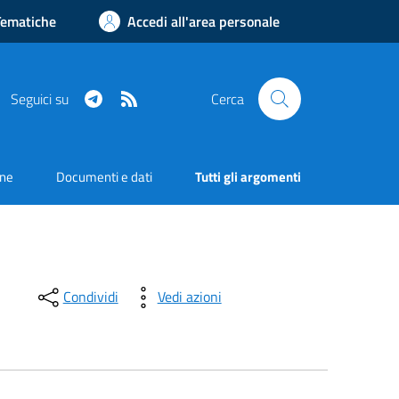
Tematiche
Accedi all'area personale
Telegram
RSS
Seguici su
Cerca
one
Documenti e dati
Tutti gli argomenti
Condividi
Vedi azioni