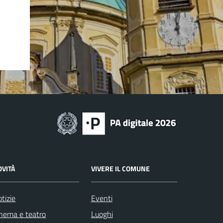
OVITÀ
VIVERE IL COMUNE
tizie
Eventi
nema e teatro
Luoghi