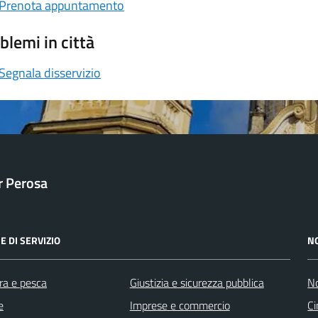
Prenota appuntamento
blemi in città
Segnala disservizio
ar Perosa
E DI SERVIZIO
N
ra e pesca
Giustizia e sicurezza pubblica
No
e
Imprese e commercio
Ci