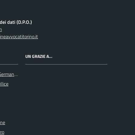
ei dati (D.P.O.)
m
neavvocatitorino.it
UN GRAZIE A...
 Germanasca
llice
one
rro