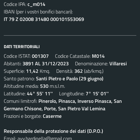
Codice IPA:
c_m014
IBAN (per i vostri bonifici bancari):
IT 79 Z 02008 31480 000101553069
DATI TERRITORIALI
Codice ISTAT:
001307
Codice Catastale:
M014
Abitanti:
3891 AL 31/12/2023
Denominazione:
Villaresi
Superficie:
11,42
Kmq. Densità:
362
(ab/kmq.)
Santo patrono:
Santi Pietro e Paolo (29 giugno)
Altitudine media:
530
m.s.l.m.
Latitudine:
44° 55' 11''
Longitudine:
7° 15' 01''
Comuni limitrofi:
Pinerolo, Pinasca, Inverso Pinasca, San
Germano Chisone, Porte, San Pietro Val Lemina
Frazioni e borgate:
Caserme
Responsabile della protezione dei dati (D.P.O.)
Email:
avv.bardinella@gmail.com