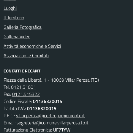
Luoghi
Il Territorio
Galleria Fotografica
Galleria Video
Attività economiche e Servizi
Associazioni e Comitati
CONTATTI E RECAPITI
Piazza della Libertà, 1 - 10069 Villar Perosa (TO)
Tel:
0121.51001
Fax:
0121.515322
Codice Fiscale:
01136320015
Partita IVA:
01136320015
P.E.C.:
villar.perosa@cert.ruparpiemonte.it
Email:
segreteria@comune.villarperosa.to.it
Fatturazione Elettronica:
UF7TYW