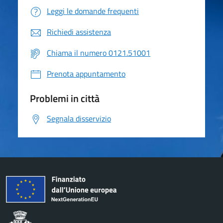
Leggi le domande frequenti
Richiedi assistenza
Chiama il numero 0121.51001
Prenota appuntamento
Problemi in città
Segnala disservizio