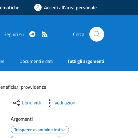
Tematiche
Accedi all'area personale
Telegram
RSS
Seguici su
Cerca
one
Documenti e dati
Tutti gli argomenti
beneficiari provvidenze
Condividi
Vedi azioni
Argomenti
Trasparenza amministrativa