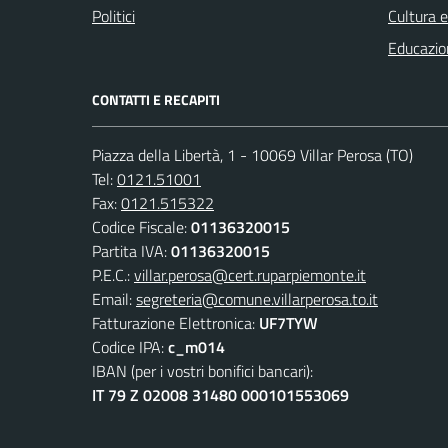
Politici
Cultura 
Educazio
CONTATTI E RECAPITI
Piazza della Libertà, 1 - 10069 Villar Perosa (TO)
Tel:
0121.51001
Fax:
0121.515322
Codice Fiscale:
01136320015
Partita IVA:
01136320015
P.E.C.:
villar.perosa@cert.ruparpiemonte.it
Email:
segreteria@comune.villarperosa.to.it
Fatturazione Elettronica:
UF7TYW
Codice IPA:
c_m014
IBAN (per i vostri bonifici bancari):
IT 79 Z 02008 31480 000101553069