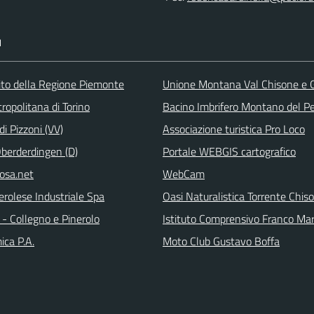
I
 sito della Regione Piemonte
Unione Montana Val Chisone e
ropolitana di Torino
Bacino Imbrifero Montano del Pe
i Pizzoni (VV)
Associazione turistica Pro Loco
Oberderdingen (D)
Portale WEBGIS cartografico
rosa.net
WebCam
erolese Industriale Spa
Oasi Naturalistica Torrente Chis
- Collegno e Pinerolo
Istituto Comprensivo Franco Ma
ica P.A.
Moto Club Gustavo Boffa