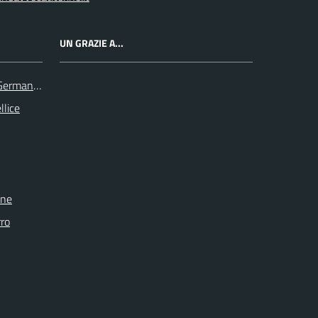
UN GRAZIE A...
 Germanasca
llice
one
rro