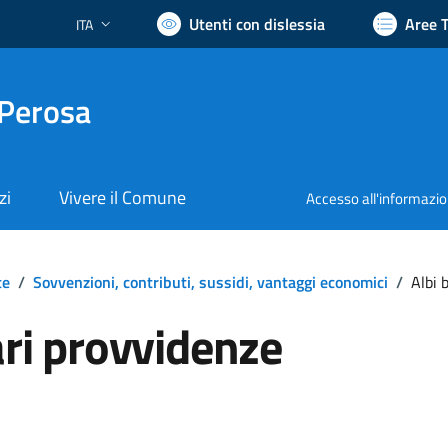
Utenti con dislessia
Aree 
ITA
Lingua attiva:
 Perosa
zi
Vivere il Comune
Accesso all'informazi
te
/
Sovvenzioni, contributi, sussidi, vantaggi economici
/
Albi 
ari provvidenze