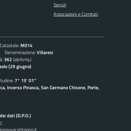
Servizi
Associazioni e Comitati
atastale:
M014
Denominazione:
Villaresi
à:
362
(ab/kmq.)
aolo (29 giugno)
udine:
7° 15' 01''
sca, Inverso Pinasca, San Germano Chisone, Porte,
ei dati (D.P.O.)
m
neavvocatitorino.it