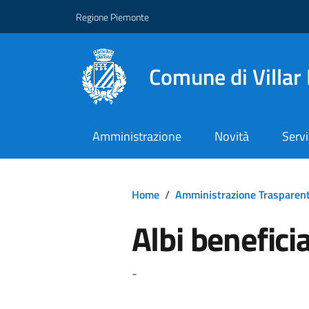
Regione Piemonte
Comune di Villar
Amministrazione
Novità
Servi
Home
/
Amministrazione Trasparen
Albi benefici
-