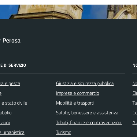
ar Perosa
E DI SERVIZIO
N
ra e pesca
Giustizia e sicurezza pubblica
No
e
Imprese e commercio
Ci
e stato civile
Mobilità e trasporti
Ta
ubblici
Salute, benessere e assistenza
C
zioni
Tributi, finanze e contravvenzioni
Av
 urbanistica
Turismo