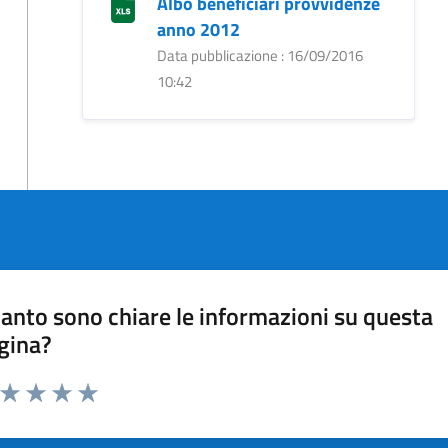
Albo beneficiari provvidenze
anno 2012
Data pubblicazione : 16/09/2016
10:42
anto sono chiare le informazioni su questa
gina?
a da 1 a 5 stelle la pagina
ta 1 stelle su 5
Valuta 2 stelle su 5
Valuta 3 stelle su 5
Valuta 4 stelle su 5
Valuta 5 stelle su 5