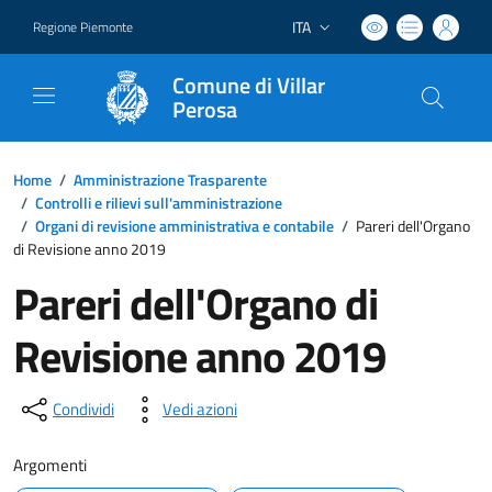
ITA
Regione Piemonte
Lingua attiva:
Comune di Villar
Perosa
Home
/
Amministrazione Trasparente
/
Controlli e rilievi sull'amministrazione
/
Organi di revisione amministrativa e contabile
/
Pareri dell'Organo
di Revisione anno 2019
Pareri dell'Organo di
Revisione anno 2019
Condividi
Vedi azioni
Argomenti