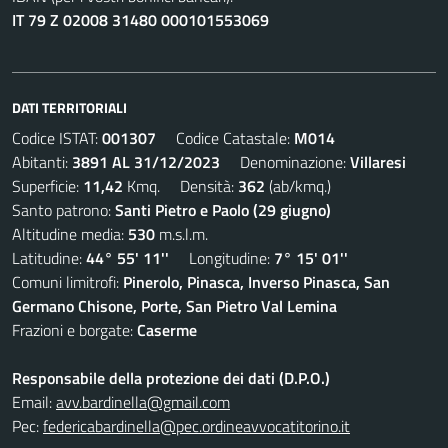
IT 79 Z 02008 31480 000101553069
DATI TERRITORIALI
Codice ISTAT:
001307
Codice Catastale:
M014
Abitanti:
3891 AL 31/12/2023
Denominazione:
Villaresi
Superficie:
11,42
Kmq. Densità:
362
(ab/kmq.)
Santo patrono:
Santi Pietro e Paolo (29 giugno)
Altitudine media:
530
m.s.l.m.
Latitudine:
44° 55' 11''
Longitudine:
7° 15' 01''
Comuni limitrofi:
Pinerolo, Pinasca, Inverso Pinasca, San
Germano Chisone, Porte, San Pietro Val Lemina
Frazioni e borgate:
Caserme
Responsabile della protezione dei dati (D.P.O.)
Email:
avv.bardinella@gmail.com
Pec:
federicabardinella@pec.ordineavvocatitorino.it