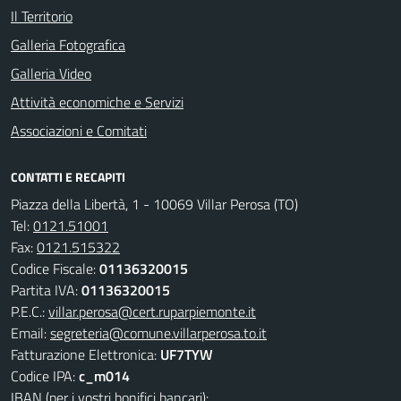
Il Territorio
Galleria Fotografica
Galleria Video
Attività economiche e Servizi
Associazioni e Comitati
CONTATTI E RECAPITI
Piazza della Libertà, 1 - 10069 Villar Perosa (TO)
Tel:
0121.51001
Fax:
0121.515322
Codice Fiscale:
01136320015
Partita IVA:
01136320015
P.E.C.:
villar.perosa@cert.ruparpiemonte.it
Email:
segreteria@comune.villarperosa.to.it
Fatturazione Elettronica:
UF7TYW
Codice IPA:
c_m014
IBAN (per i vostri bonifici bancari):