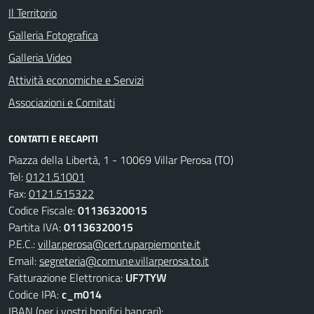
Il Territorio
Galleria Fotografica
Galleria Video
Attività economiche e Servizi
Associazioni e Comitati
CONTATTI E RECAPITI
Piazza della Libertà, 1 - 10069 Villar Perosa (TO)
Tel:
0121.51001
Fax:
0121.515322
Codice Fiscale:
01136320015
Partita IVA:
01136320015
P.E.C.:
villar.perosa@cert.ruparpiemonte.it
Email:
segreteria@comune.villarperosa.to.it
Fatturazione Elettronica:
UF7TYW
Codice IPA:
c_m014
IBAN (per i vostri bonifici bancari):