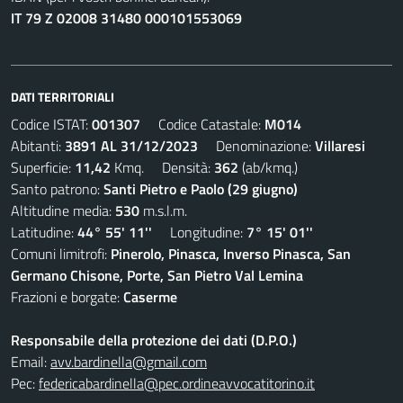
IT 79 Z 02008 31480 000101553069
DATI TERRITORIALI
Codice ISTAT:
001307
Codice Catastale:
M014
Abitanti:
3891 AL 31/12/2023
Denominazione:
Villaresi
Superficie:
11,42
Kmq. Densità:
362
(ab/kmq.)
Santo patrono:
Santi Pietro e Paolo (29 giugno)
Altitudine media:
530
m.s.l.m.
Latitudine:
44° 55' 11''
Longitudine:
7° 15' 01''
Comuni limitrofi:
Pinerolo, Pinasca, Inverso Pinasca, San
Germano Chisone, Porte, San Pietro Val Lemina
Frazioni e borgate:
Caserme
Responsabile della protezione dei dati (D.P.O.)
Email:
avv.bardinella@gmail.com
Pec:
federicabardinella@pec.ordineavvocatitorino.it