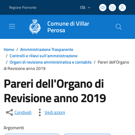
ITA
Regione Piemonte
Lingua attiva:
Comune di Villar
Perosa
Home
/
Amministrazione Trasparente
/
Controlli e rilievi sull'amministrazione
/
Organi di revisione amministrativa e contabile
/
Pareri dell'Organo
di Revisione anno 2019
Pareri dell'Organo di
Revisione anno 2019
Condividi
Vedi azioni
Argomenti