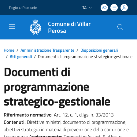
ITA
Regione Piemonte
Lingua attiva:
Comune di Villar
Perosa
Home
/
Amministrazione Trasparente
/
Disposizioni generali
/
Atti generali
/
Documenti di programmazione strategico-gestionale
Documenti di
programmazione
strategico-gestionale
Riferimento normativo:
Art. 12, c. 1, d.lgs. n. 33/2013
Contenuti:
Direttive ministri, documento di programmazione,
obiettivi strategici in materia di prevenzione della corruzione e
trasparenza
Aggiornamento:
Tempestivo (ex art. 8, d.lgs. n.