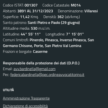
Codice ISTAT:
001307
Codice Catastale:
M014
Abitanti:
3891 AL 31/12/2023
Denominazione:
Villaresi
Superficie:
11,42
Kmq. Densità:
362
(ab/kmq.)
Santo patrono:
Santi Pietro e Paolo (29 giugno)
Altitudine media:
530
m.s.l.m.
Latitudine:
44° 55' 11''
Longitudine:
7° 15' 01''
Comuni limitrofi:
Pinerolo, Pinasca, Inverso Pinasca, San
Germano Chisone, Porte, San Pietro Val Lemina
Frazioni e borgate:
Caserme
Responsabile della protezione dei dati (D.P.O.)
Email:
avv.bardinella@gmail.com
Pec:
federicabardinella@pec.ordineavvocatitorino.it
UTILITÀ
Amministrazione Trasparente
Dichiarazione di accessibilità