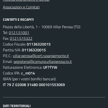
Associazioni e Comitati
CONTATTI E RECAPITI
Piazza della Libertà, 1 - 10069 Villar Perosa (TO)
Tel:
0121.51001
Fax:
0121.515322
Codice Fiscale:
01136320015
Partita IVA:
01136320015
P.E.C.:
villar.perosa@cert.ruparpiemonte.it
Email:
segreteria@comune.villarperosa.to.it
Fatturazione Elettronica:
UF7TYW
Codice IPA:
c_m014
IBAN (per i vostri bonifici bancari):
IT 79 Z 02008 31480 000101553069
DATI TERRITORIALI