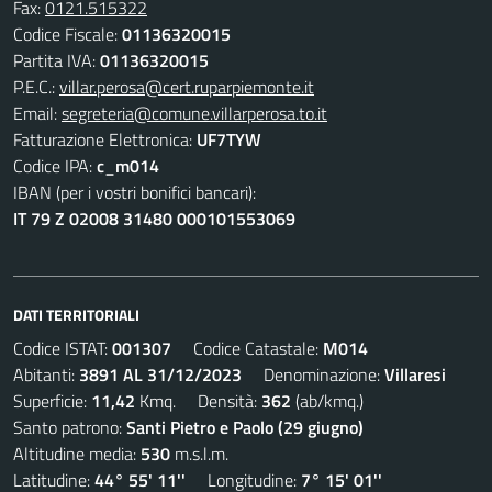
Fax:
0121.515322
Codice Fiscale:
01136320015
Partita IVA:
01136320015
P.E.C.:
villar.perosa@cert.ruparpiemonte.it
Email:
segreteria@comune.villarperosa.to.it
Fatturazione Elettronica:
UF7TYW
Codice IPA:
c_m014
IBAN (per i vostri bonifici bancari):
IT 79 Z 02008 31480 000101553069
DATI TERRITORIALI
Codice ISTAT:
001307
Codice Catastale:
M014
Abitanti:
3891 AL 31/12/2023
Denominazione:
Villaresi
Superficie:
11,42
Kmq. Densità:
362
(ab/kmq.)
Santo patrono:
Santi Pietro e Paolo (29 giugno)
Altitudine media:
530
m.s.l.m.
Latitudine:
44° 55' 11''
Longitudine:
7° 15' 01''