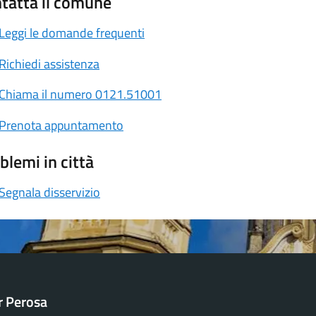
tatta il comune
Leggi le domande frequenti
Richiedi assistenza
Chiama il numero 0121.51001
Prenota appuntamento
blemi in città
Segnala disservizio
ar Perosa