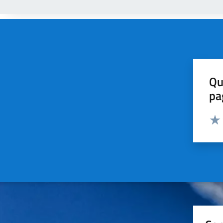
Qu
pa
Valut
Valu