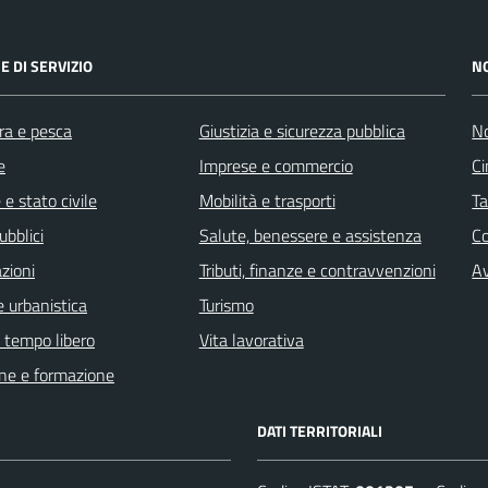
E DI SERVIZIO
N
ra e pesca
Giustizia e sicurezza pubblica
No
e
Imprese e commercio
Ci
e stato civile
Mobilità e trasporti
Ta
ubblici
Salute, benessere e assistenza
C
zioni
Tributi, finanze e contravvenzioni
Av
 urbanistica
Turismo
e tempo libero
Vita lavorativa
ne e formazione
DATI TERRITORIALI