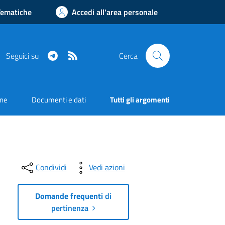
Tematiche
Accedi all'area personale
Telegram
RSS
Seguici su
Cerca
one
Documenti e dati
Tutti gli argomenti
Condividi
Vedi azioni
Domande frequenti
di
pertinenza