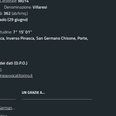
atastale:
M014
Denominazione:
Villaresi
à:
362
(ab/kmq.)
aolo (29 giugno)
udine:
7° 15' 01''
sca, Inverso Pinasca, San Germano Chisone, Porte,
ei dati (D.P.O.)
m
neavvocatitorino.it
UN GRAZIE A...
 Germanasca
llice