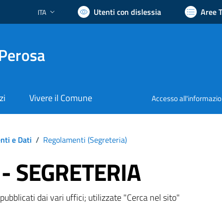
Utenti con dislessia
Aree 
ITA
Lingua attiva:
 Perosa
zi
Vivere il Comune
Accesso all'informazi
ti e Dati
/
Regolamenti (
Segreteria
)
 - SEGRETERIA
bblicati dai vari uffici; utilizzate "Cerca nel sito"