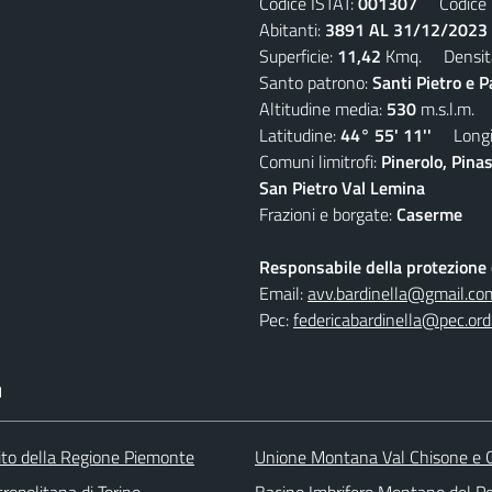
Codice ISTAT:
001307
Codice C
Abitanti:
3891 AL 31/12/2023
Superficie:
11,42
Kmq. Densit
Santo patrono:
Santi Pietro e P
Altitudine media:
530
m.s.l.m.
Latitudine:
44° 55' 11''
Longit
Comuni limitrofi:
Pinerolo, Pina
San Pietro Val Lemina
Frazioni e borgate:
Caserme
Responsabile della protezione d
Email:
avv.bardinella@gmail.co
Pec:
federicabardinella@pec.ordi
I
 sito della Regione Piemonte
Unione Montana Val Chisone e
ropolitana di Torino
Bacino Imbrifero Montano del Pe