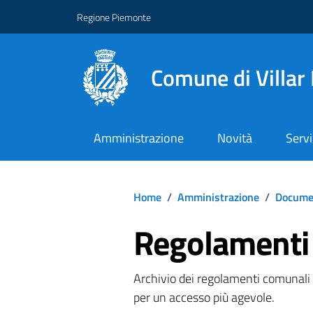
Regione Piemonte
Comune di Villar
Amministrazione
Novità
Servi
Home
/
Amministrazione
/
Documen
Regolamenti
Archivio dei regolamenti comunali pu
per un accesso più agevole.