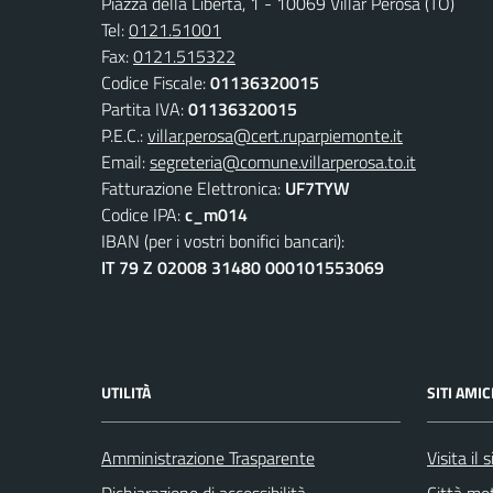
Piazza della Libertà, 1 - 10069 Villar Perosa (TO)
Tel:
0121.51001
Fax:
0121.515322
Codice Fiscale:
01136320015
Partita IVA:
01136320015
P.E.C.:
villar.perosa@cert.ruparpiemonte.it
Email:
segreteria@comune.villarperosa.to.it
Fatturazione Elettronica:
UF7TYW
Codice IPA:
c_m014
IBAN (per i vostri bonifici bancari):
IT 79 Z 02008 31480 000101553069
UTILITÀ
SITI AMIC
Amministrazione Trasparente
Visita il
Dichiarazione di accessibilità
Città met