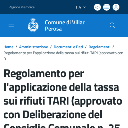
ITA
Regione Piemonte
Lingua attiva:
Comune di Villar
Perosa
Home
/
Amministrazione
/
Documenti e Dati
/
Regolamenti
/
Regolamento per l'applicazione della tassa sui rifiuti TARI (approvato con
D...
Regolamento per
l'applicazione della tassa
sui rifiuti TARI (approvato
con Deliberazione del
Consiglio Comunale n. 25