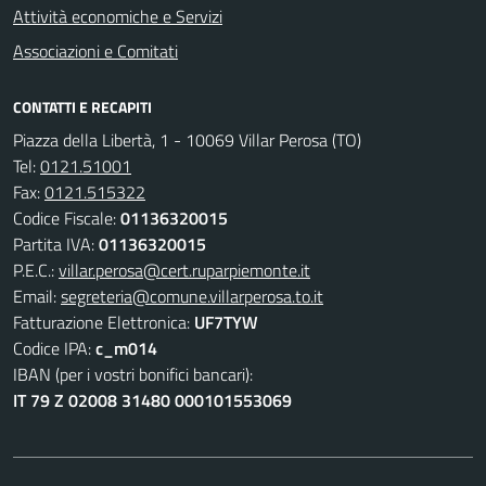
Attività economiche e Servizi
Associazioni e Comitati
CONTATTI E RECAPITI
Piazza della Libertà, 1 - 10069 Villar Perosa (TO)
Tel:
0121.51001
Fax:
0121.515322
Codice Fiscale:
01136320015
Partita IVA:
01136320015
P.E.C.:
villar.perosa@cert.ruparpiemonte.it
Email:
segreteria@comune.villarperosa.to.it
Fatturazione Elettronica:
UF7TYW
Codice IPA:
c_m014
IBAN (per i vostri bonifici bancari):
IT 79 Z 02008 31480 000101553069