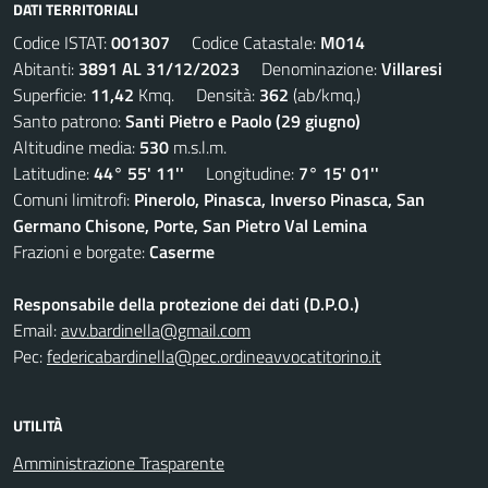
DATI TERRITORIALI
Codice ISTAT:
001307
Codice Catastale:
M014
Abitanti:
3891 AL 31/12/2023
Denominazione:
Villaresi
Superficie:
11,42
Kmq. Densità:
362
(ab/kmq.)
Santo patrono:
Santi Pietro e Paolo (29 giugno)
Altitudine media:
530
m.s.l.m.
Latitudine:
44° 55' 11''
Longitudine:
7° 15' 01''
Comuni limitrofi:
Pinerolo, Pinasca, Inverso Pinasca, San
Germano Chisone, Porte, San Pietro Val Lemina
Frazioni e borgate:
Caserme
Responsabile della protezione dei dati (D.P.O.)
Email:
avv.bardinella@gmail.com
Pec:
federicabardinella@pec.ordineavvocatitorino.it
UTILITÀ
Amministrazione Trasparente