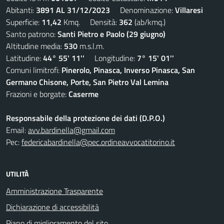
Abitanti:
3891 AL 31/12/2023
Denominazione:
Villaresi
Superficie:
11,42
Kmq. Densità:
362
(ab/kmq.)
Santo patrono:
Santi Pietro e Paolo (29 giugno)
Altitudine media:
530
m.s.l.m.
Latitudine:
44° 55' 11''
Longitudine:
7° 15' 01''
Comuni limitrofi:
Pinerolo, Pinasca, Inverso Pinasca, San
Germano Chisone, Porte, San Pietro Val Lemina
Frazioni e borgate:
Caserme
Responsabile della protezione dei dati (D.P.O.)
Email:
avv.bardinella@gmail.com
Pec:
federicabardinella@pec.ordineavvocatitorino.it
UTILITÀ
Amministrazione Trasparente
Dichiarazione di accessibilità
Piano di miglioramento del sito