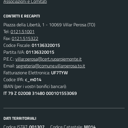
Associazioni e Comitati
CONTATTI E RECAPITI
Piazza della Libertà, 1 - 10069 Villar Perosa (TO)
Tel:
0121.51001
Fax:
0121.515322
Codice Fiscale:
01136320015
Partita IVA:
01136320015
P.E.C.:
villar.perosa@cert.ruparpiemonte.it
Email:
segreteria@comune.villarperosa.to.it
Fatturazione Elettronica:
UF7TYW
Codice IPA:
c_m014
IBAN (per i vostri bonifici bancari):
IT 79 Z 02008 31480 000101553069
DATI TERRITORIALI
Codice ISTAT:
001307
Codice Catastale:
M014