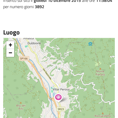
Inserito sul sito il
giovedì 10 dicembre 2015
alle ore
11:38:04
per numero giorni
3892
Luogo
+
−