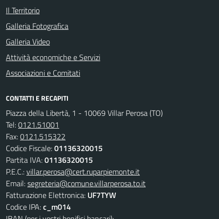
Il Territorio
Galleria Fotografica
Galleria Video
Attività economiche e Servizi
Associazioni e Comitati
CONTATTI E RECAPITI
Piazza della Libertà, 1 - 10069 Villar Perosa (TO)
Tel:
0121.51001
Fax:
0121.515322
Codice Fiscale:
01136320015
Partita IVA:
01136320015
P.E.C.:
villar.perosa@cert.ruparpiemonte.it
Email:
segreteria@comune.villarperosa.to.it
Fatturazione Elettronica:
UF7TYW
Codice IPA:
c_m014
IBAN (per i vostri bonifici bancari):