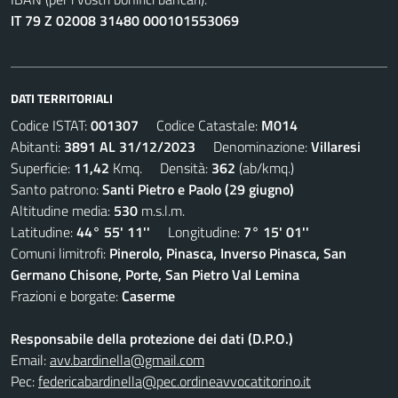
IT 79 Z 02008 31480 000101553069
DATI TERRITORIALI
Codice ISTAT:
001307
Codice Catastale:
M014
Abitanti:
3891 AL 31/12/2023
Denominazione:
Villaresi
Superficie:
11,42
Kmq. Densità:
362
(ab/kmq.)
Santo patrono:
Santi Pietro e Paolo (29 giugno)
Altitudine media:
530
m.s.l.m.
Latitudine:
44° 55' 11''
Longitudine:
7° 15' 01''
Comuni limitrofi:
Pinerolo, Pinasca, Inverso Pinasca, San
Germano Chisone, Porte, San Pietro Val Lemina
Frazioni e borgate:
Caserme
Responsabile della protezione dei dati (D.P.O.)
Email:
avv.bardinella@gmail.com
Pec:
federicabardinella@pec.ordineavvocatitorino.it