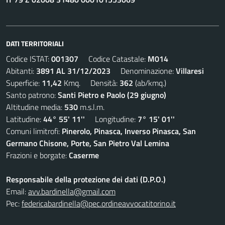
DATI TERRITORIALI
Codice ISTAT:
001307
Codice Catastale:
M014
Abitanti:
3891 AL 31/12/2023
Denominazione:
Villaresi
Superficie:
11,42
Kmq. Densità:
362
(ab/kmq.)
Santo patrono:
Santi Pietro e Paolo (29 giugno)
Altitudine media:
530
m.s.l.m.
Latitudine:
44° 55' 11''
Longitudine:
7° 15' 01''
Comuni limitrofi:
Pinerolo, Pinasca, Inverso Pinasca, San
Germano Chisone, Porte, San Pietro Val Lemina
Frazioni e borgate:
Caserme
Responsabile della protezione dei dati (D.P.O.)
Email:
avv.bardinella@gmail.com
Pec:
federicabardinella@pec.ordineavvocatitorino.it