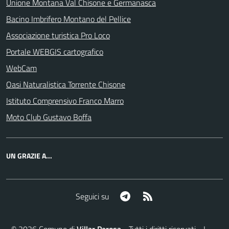
Unione Montana Val Chisone e Germanasca
Bacino Imbrifero Montano del Pellice
Associazione turistica Pro Loco
Portale WEBGIS cartografico
WebCam
Oasi Naturalistica Torrente Chisone
Istituto Comprensivo Franco Marro
Moto Club Gustavo Boffa
UN GRAZIE A...
Telegram
RSS
Seguici su
©
2026
Comune di
Villar Perosa
- Tutti i diritti riservati - I