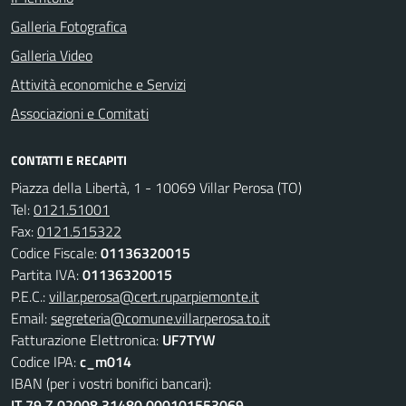
Galleria Fotografica
Galleria Video
Attività economiche e Servizi
Associazioni e Comitati
CONTATTI E RECAPITI
Piazza della Libertà, 1 - 10069 Villar Perosa (TO)
Tel:
0121.51001
Fax:
0121.515322
Codice Fiscale:
01136320015
Partita IVA:
01136320015
P.E.C.:
villar.perosa@cert.ruparpiemonte.it
Email:
segreteria@comune.villarperosa.to.it
Fatturazione Elettronica:
UF7TYW
Codice IPA:
c_m014
IBAN (per i vostri bonifici bancari):
IT 79 Z 02008 31480 000101553069