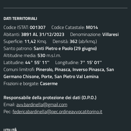
DATI TERRITORIALI
Codice ISTAT:
001307
Codice Catastale:
M014
Abitanti:
3891 AL 31/12/2023
Denominazione:
Villaresi
Superficie:
11,42
Kmq. Densità:
362
(ab/kmq.)
Santo patrono:
Santi Pietro e Paolo (29 giugno)
Altitudine media:
530
m.s.l.m.
Latitudine:
44° 55' 11''
Longitudine:
7° 15' 01''
Comuni limitrofi:
Pinerolo, Pinasca, Inverso Pinasca, San
Germano Chisone, Porte, San Pietro Val Lemina
Frazioni e borgate:
Caserme
Responsabile della protezione dei dati (D.P.O.)
Email:
avv.bardinella@gmail.com
Pec:
federicabardinella@pec.ordineavvocatitorino.it
UTILITÀ