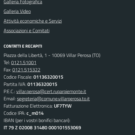
Galleria Fotografica
Galleria Video
Attività economiche e Servizi
Associazioni e Comitati
CONTATTI E RECAPITI
Piazza della Libertà, 1 - 10069 Villar Perosa (TO)
Tel:
0121.51001
Fax:
0121.515322
Codice Fiscale:
01136320015
Partita IVA:
01136320015
P.E.C.:
villar.perosa@cert.ruparpiemonte.it
Email:
segreteria@comune.villarperosa.to.it
Fatturazione Elettronica:
UF7TYW
Codice IPA:
c_m014
IBAN (per i vostri bonifici bancari):
IT 79 Z 02008 31480 000101553069