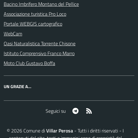
Bacino Imbrifero Montano del Pellice
Associazione turistica Pro Loco
Portale WEBGIS cartografico
WebCam
Oasi Naturalistica Torrente Chisone
Istituto Comprensivo Franco Marro
Moto Club Gustavo Boffa
UN GRAZIE A...
Telegram
RSS
Seguici su
©
2026
Comune di
Villar Perosa
- Tutti i diritti riservati - I
contenuti del sito, testi e immagini sono di proprietà del