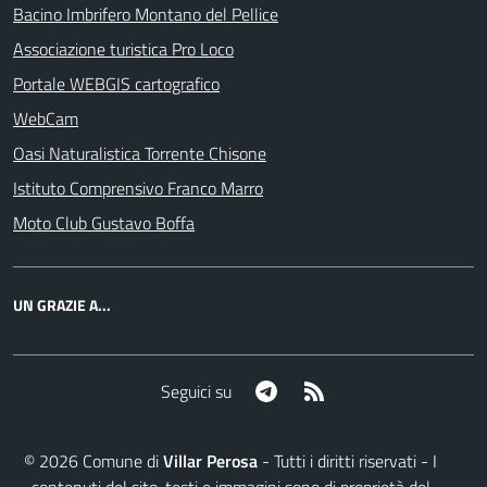
Bacino Imbrifero Montano del Pellice
Associazione turistica Pro Loco
Portale WEBGIS cartografico
WebCam
Oasi Naturalistica Torrente Chisone
Istituto Comprensivo Franco Marro
Moto Club Gustavo Boffa
UN GRAZIE A...
Telegram
RSS
Seguici su
©
2026
Comune di
Villar Perosa
- Tutti i diritti riservati - I
contenuti del sito, testi e immagini sono di proprietà del