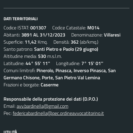
DATI TERRITORIALI
Codice ISTAT:
001307
Codice Catastale:
M014
Abitanti:
3891 AL 31/12/2023
Denominazione:
Villaresi
Superficie:
11,42
Kmq. Densità:
362
(ab/kmq.)
Santo patrono:
Santi Pietro e Paolo (29 giugno)
Altitudine media:
530
m.s.l.m.
Latitudine:
44° 55' 11''
Longitudine:
7° 15' 01''
Comuni limitrofi:
Pinerolo, Pinasca, Inverso Pinasca, San
Germano Chisone, Porte, San Pietro Val Lemina
Frazioni e borgate:
Caserme
Responsabile della protezione dei dati (D.P.O.)
Email:
avv.bardinella@gmail.com
Pec:
federicabardinella@pec.ordineavvocatitorino.it
UTILITÀ