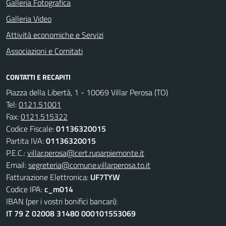
Galleria Fotografica
Galleria Video
Attività economiche e Servizi
Associazioni e Comitati
CONTATTI E RECAPITI
Piazza della Libertà, 1 - 10069 Villar Perosa (TO)
Tel:
0121.51001
Fax:
0121.515322
Codice Fiscale:
01136320015
Partita IVA:
01136320015
P.E.C.:
villar.perosa@cert.ruparpiemonte.it
Email:
segreteria@comune.villarperosa.to.it
Fatturazione Elettronica:
UF7TYW
Codice IPA:
c_m014
IBAN (per i vostri bonifici bancari):
IT 79 Z 02008 31480 000101553069