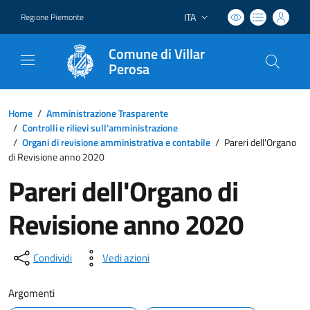
ITA
Regione Piemonte
Lingua attiva:
Comune di Villar
Perosa
Home
/
Amministrazione Trasparente
/
Controlli e rilievi sull'amministrazione
/
Organi di revisione amministrativa e contabile
/
Pareri dell'Organo
di Revisione anno 2020
Pareri dell'Organo di
Revisione anno 2020
Condividi
Vedi azioni
Argomenti