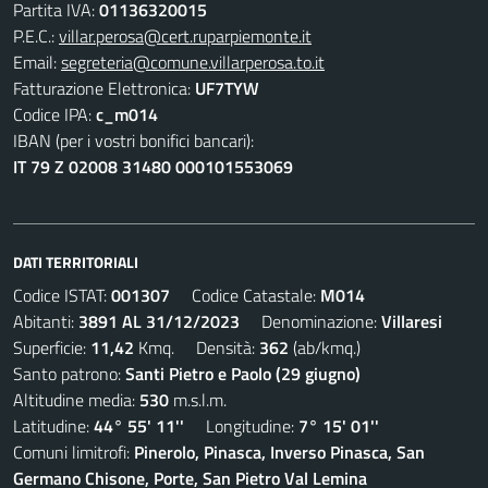
Partita IVA:
01136320015
P.E.C.:
villar.perosa@cert.ruparpiemonte.it
Email:
segreteria@comune.villarperosa.to.it
Fatturazione Elettronica:
UF7TYW
Codice IPA:
c_m014
IBAN (per i vostri bonifici bancari):
IT 79 Z 02008 31480 000101553069
DATI TERRITORIALI
Codice ISTAT:
001307
Codice Catastale:
M014
Abitanti:
3891 AL 31/12/2023
Denominazione:
Villaresi
Superficie:
11,42
Kmq. Densità:
362
(ab/kmq.)
Santo patrono:
Santi Pietro e Paolo (29 giugno)
Altitudine media:
530
m.s.l.m.
Latitudine:
44° 55' 11''
Longitudine:
7° 15' 01''
Comuni limitrofi:
Pinerolo, Pinasca, Inverso Pinasca, San
Germano Chisone, Porte, San Pietro Val Lemina