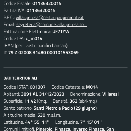
Codice Fiscale:
01136320015
Partita IVA:
01136320015
P.E.C.:
villar.perosa@cert.ruparpiemonte.it
Email:
segreteria@comune.villarperosa.to.it
Fatturazione Elettronica:
UF7TYW
Codice IPA:
c_m014
IBAN (per i vostri bonifici bancari):
IT 79 Z 02008 31480 000101553069
DATI TERRITORIALI
Codice ISTAT:
001307
Codice Catastale:
M014
Abitanti:
3891 AL 31/12/2023
Denominazione:
Villaresi
Superficie:
11,42
Kmq. Densità:
362
(ab/kmq.)
Santo patrono:
Santi Pietro e Paolo (29 giugno)
Altitudine media:
530
m.s.l.m.
Latitudine:
44° 55' 11''
Longitudine:
7° 15' 01''
Comuni limitrofi:
Pinerolo, Pinasca, Inverso Pinasca, San