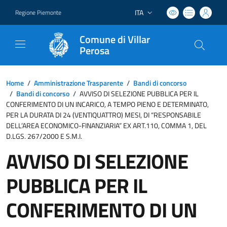
ITA
Regione Piemonte
Lingua attiva:
Comune di Villar
Perosa
Home
/
Amministrazione Trasparente
/
Bandi di concorso
/
Bandi di concorso
/
AVVISO DI SELEZIONE PUBBLICA PER IL
CONFERIMENTO DI UN INCARICO, A TEMPO PIENO E DETERMINATO,
PER LA DURATA DI 24 (VENTIQUATTRO) MESI, DI “RESPONSABILE
DELL’AREA ECONOMICO-FINANZIARIA” EX ART.110, COMMA 1, DEL
D.LGS. 267/2000 E S.M.I.
AVVISO DI SELEZIONE
PUBBLICA PER IL
CONFERIMENTO DI UN