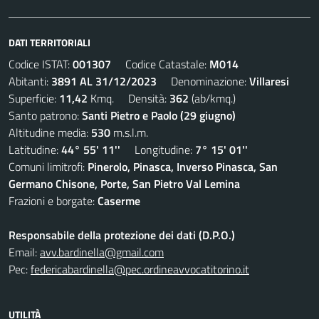
DATI TERRITORIALI
Codice ISTAT:
001307
Codice Catastale:
M014
Abitanti:
3891 AL 31/12/2023
Denominazione:
Villaresi
Superficie:
11,42
Kmq. Densità:
362
(ab/kmq.)
Santo patrono:
Santi Pietro e Paolo (29 giugno)
Altitudine media:
530
m.s.l.m.
Latitudine:
44° 55' 11''
Longitudine:
7° 15' 01''
Comuni limitrofi:
Pinerolo, Pinasca, Inverso Pinasca, San
Germano Chisone, Porte, San Pietro Val Lemina
Frazioni e borgate:
Caserme
Responsabile della protezione dei dati (D.P.O.)
Email:
avv.bardinella@gmail.com
Pec:
federicabardinella@pec.ordineavvocatitorino.it
UTILITÀ