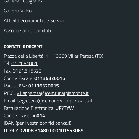
Galleria Fotografica
Galleria Video
Attività economiche e Servizi
Associazioni e Comitati
CONTATTI E RECAPITI
Piazza della Libertà, 1 - 10069 Villar Perosa (TO)
Tel:
0121.51001
Fax:
0121.515322
Codice Fiscale:
01136320015
Partita IVA:
01136320015
P.E.C.:
villar.perosa@cert.ruparpiemonte.it
Email:
segreteria@comune.villarperosa.to.it
Fatturazione Elettronica:
UF7TYW
Codice IPA:
c_m014
IBAN (per i vostri bonifici bancari):
IT 79 Z 02008 31480 000101553069