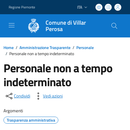
ITA
Regione Piemonte
Lingua attiva:
Comune di Villar
Perosa
Home
/
Amministrazione Trasparente
/
Personale
/
Personale non a tempo indeterminato
Personale non a tempo
indeterminato
Condividi
Vedi azioni
Argomenti
Trasparenza amministrativa